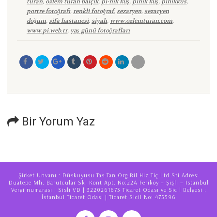
turan
,
özlem turan balçık
,
pi-nik kuş
,
pinik kuş
,
pinikkus
,
portre fotoğrafı
,
renkli fotoğraf
,
sezaryen
,
sezaryen
doğum
,
sifa hastanesi
,
siyah
,
www.ozlemturan.com
,
www.pi.web.tr
,
yaş günü fotoğrafları
Bir Yorum Yaz
Şirket Unvanı : Düskuyusu Tas.Tan.Org.Bil.Hiz.Tiç.Ltd.Sti Adres:
Duatepe Mh. Barutcular Sk. Kont Apt. No:22A Feriköy – Şişli – İstanbul
Vergi numarası : Sisli VD | 3220261673 Ticaret Odası ve Sicil Belgesi :
İstanbul Ticaret Odası | Ticaret Sicil No: 475596