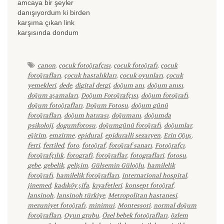
amcaya bir şeyler
danışıyordum ki birden
karşıma çıkan link
karşısında dondum
kaldım aslında
heyecanlandım diyelim.
3,5 sene önce ortada bu
canon
,
çocuk fotoğrafçısı
,
çocuk fotoğrafı
,
çocuk
kadar doğum fotoğrafçısı
fotoğrafları
,
çocuk hastalıkları
,
çocuk oyunları
,
çocuk
yokken bir iki tanesi ile
yemekleri
,
dede
,
digital dergi
,
doğum anı
,
doğum anısı
,
görüşmüş, birini
doğum aşamaları
,
Doğum Fotoğrafçısı
,
doğum fotoğrafı
,
doğumda görmek
doğum fotoğrafları
,
Doğum Fotosu
,
doğum günü
istemediğimi fark etmiş
fotoğrafları
,
doğum hatırası
,
doğumanı
,
doğumda
güzel enerji alamamış,
psikoloji
,
dogumfotosu
,
doğumgünü fotoğrafı
,
doğumlar
,
bir diğerini pahalı bulmuş
eğitim
,
emzirme
,
epidural
,
epiduralli sezaryen
,
Erin Oğuş
,
olarak eşimin eline
ferti
,
fertiled
,
foto
,
fotoğraf
,
fotoğraf sanatı
,
Fotoğrafçı
,
makinayı tutuşturdum.…
fotoğrafçılık
,
fotografi
,
fotoğraflar
,
fotograflari
,
fotosu
,
gebe
,
gebelik
,
gelişim
,
Gülsemin Güloğlu
,
hamilelik
fotoğrafı
,
hamilelik fotoğrafları
,
international hospital
,
jinemed
,
kadıköy şifa
,
kıyafetleri
,
konsept fotoğraf
,
lansinoh
,
lansinoh türkiye
,
Metropolitan hastanesi
,
mezuniyet fotoğrafı
,
minimui
,
Montessori
,
normal doğum
fotoğrafları
,
Oyun grubu
,
Özel bebek fotoğrafları
,
özlem