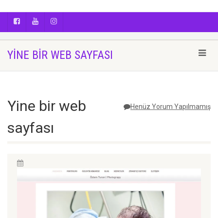
AYÇA OĞUŞ || YOGA | BOZCAADA | FOTOĞRAF
YINE BIR WEB SAYFASI
Yine bir web
Henüz Yorum Yapılmamış
sayfası