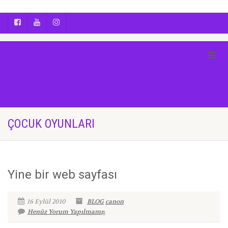
AYÇA OĞUŞ || YOGA | BOZCAADA | FOTOĞRAF
ÇOCUK OYUNLARI
Yine bir web sayfası
16 Eylül 2010
BLOG
canon
Henüz Yorum Yapılmamış