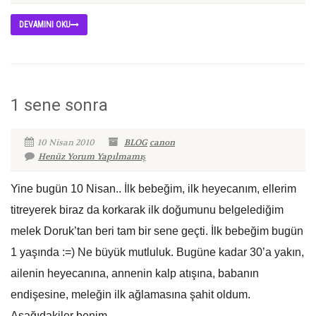
DEVAMINI OKU
1 sene sonra
10 Nisan 2010
BLOG
canon
Henüz Yorum Yapılmamış
Yine bugün 10 Nisan.. İlk bebeğim, ilk heyecanım, ellerim
titreyerek biraz da korkarak ilk doğumunu belgelediğim
melek Doruk’tan beri tam bir sene geçti. İlk bebeğim bugün
1 yaşında :=) Ne büyük mutluluk. Bugüne kadar 30’a yakın,
ailenin heyecanına, annenin kalp atışına, babanın
endişesine, meleğin ilk ağlamasına şahit oldum.
Aşağıdakiler benim...