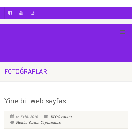
AYÇA OĞUŞ || YOGA | BOZCAADA | FOTOĞRAF
FOTOĞRAFLAR
Yine bir web sayfası
16 Eylül 2010
BLOG
canon
Henüz Yorum Yapılmamış