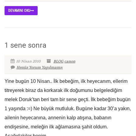
DEVAMINI OKU
1 sene sonra
10 Nisan 2010
BLOG
canon
Henüz Yorum Yapılmamış
Yine bugün 10 Nisan.. İlk bebeğim, ilk heyecanım, ellerim
titreyerek biraz da korkarak ilk doğumunu belgelediğim
melek Doruk’tan beri tam bir sene geçti. İlk bebeğim bugün
1 yaşında :=) Ne büyük mutluluk. Bugüne kadar 30’a yakın,
ailenin heyecanına, annenin kalp atışına, babanın
endişesine, meleğin ilk ağlamasına şahit oldum.
Aşağıdakiler benim...