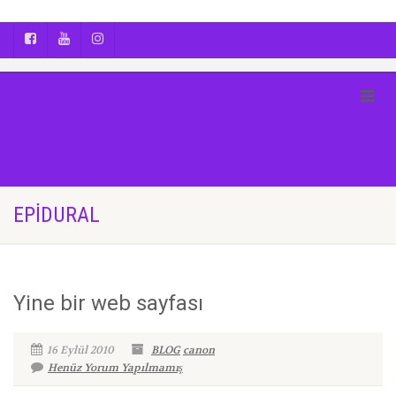
AYÇA OĞUŞ || YOGA | BOZCAADA | FOTOĞRAF
EPIDURAL
Yine bir web sayfası
16 Eylül 2010
BLOG
canon
Henüz Yorum Yapılmamış