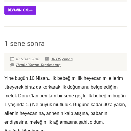
DEVAMINI OKU
1 sene sonra
10 Nisan 2010
BLOG
canon
Henüz Yorum Yapılmamış
Yine bugün 10 Nisan.. İlk bebeğim, ilk heyecanım, ellerim
titreyerek biraz da korkarak ilk doğumunu belgelediğim
melek Doruk’tan beri tam bir sene geçti. İlk bebeğim bugün
1 yaşında :=) Ne büyük mutluluk. Bugüne kadar 30’a yakın,
ailenin heyecanına, annenin kalp atışına, babanın
endişesine, meleğin ilk ağlamasına şahit oldum.
Aşağıdakiler benim...